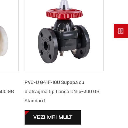
PVC-U G41F-10U Supapă cu
PVC-C J
300 GB
diafragmă tip flanșă DN15–300 GB
flanșă 
Standard
VEZ
VEZI MAI MULT