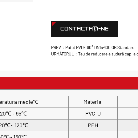
CONTACTAȚI-NE
PREV：Patut PVDF 90° DN15-100 GB Standard
URMĂTORUL：Teu de reducere a sudură cap la 
eratura medie℃
Material
-20℃~ 95℃
PVC-U
20℃~ 120℃
PPH
40℃~ 150℃