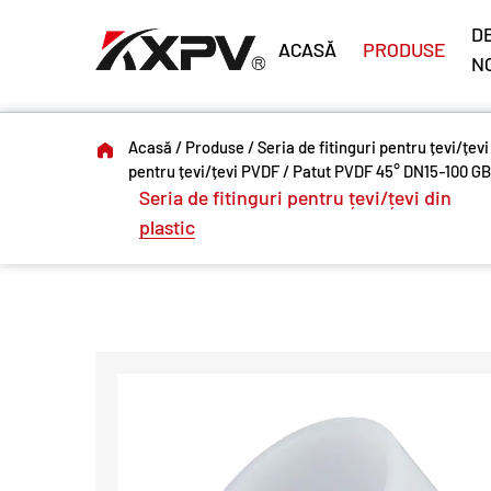
DE
ACASĂ
PRODUSE
N
Acasă
/
Produse
/
Seria de fitinguri pentru țevi/țevi
pentru țevi/țevi PVDF
/
Patut PVDF 45° DN15-100 GB
Seria de fitinguri pentru țevi/țevi din
plastic