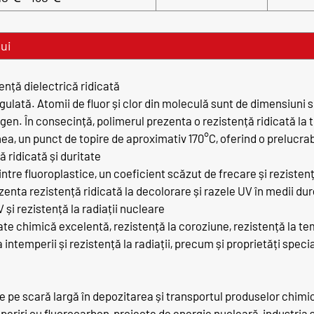
lui
ență dielectrică ridicată
ulată. Atomii de fluor și clor din moleculă sunt de dimensiuni s
gen. În consecință, polimerul prezenta o rezistență ridicată la 
a, un punct de topire de aproximativ 170°C, oferind o prelucrab
 ridicată și duritate
tre fluoroplastice, un coeficient scăzut de frecare și rezistenț
ezenta rezistență ridicată la decolorare și razele UV în medii dure
V și rezistență la radiații nucleare
ate chimică excelentă, rezistență la coroziune, rezistență la tem
la intemperii și rezistență la radiații, precum și proprietăți spe
pe scară largă în depozitarea și transportul produselor chimice
operiri cu fluorocarbon, proiecte de energie nucleară, industria