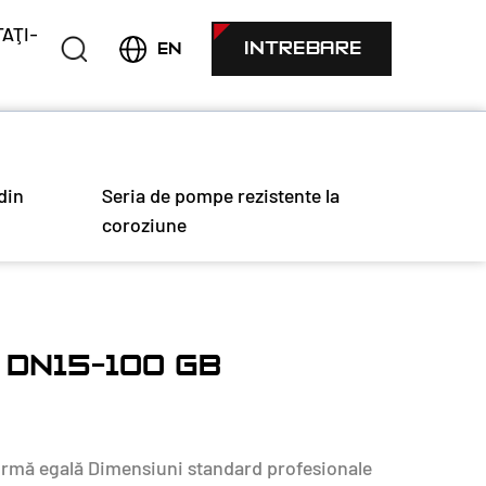
AŢI-
INTREBARE
EN
din
Seria de pompe rezistente la
coroziune
DN15-100 GB
ormă egală Dimensiuni standard profesionale