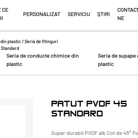
 CE
CONTACT
PERSONALIZAT
SERVICIU
ŞTIRI
OI
NE
 din plastic
/
Seria de fitinguri
 Standard
Seria de conducte chimice din
Seria de supape 
plastic
plastic
PATUT PVDF 45° 
STANDARD
Super durabil PVDF alb Cot de 45° F