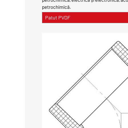
petrochimică.
Patut PVDF