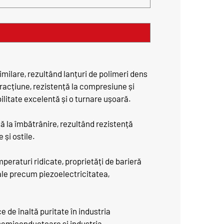
imilare, rezultând lanțuri de polimeri dens
tracțiune, rezistență la compresiune și
ilitate excelentă și o turnare ușoară.
ă la îmbătrânire, rezultând rezistență
 și ostile.
peraturi ridicate, proprietăți de barieră
ciale precum piezoelectricitatea,
 de înaltă puritate în industria
 semiconductoare și industria