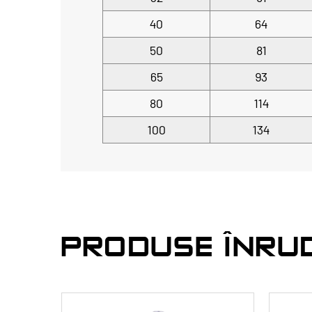
40
64
50
81
65
93
80
114
100
134
PRODUSE ÎNRU