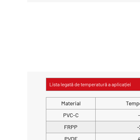
Lista legată de temperatură a aplicației
Material
Temp
PVC-C
FRPP
-
PVDF