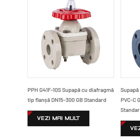
anșă
PPH G41F-10S Supapă cu diafragmă
Supapă 
GB
tip flanșă DN15-300 GB Standard
PVC-C G
Standar
VEZI MAI MULT
VEZ