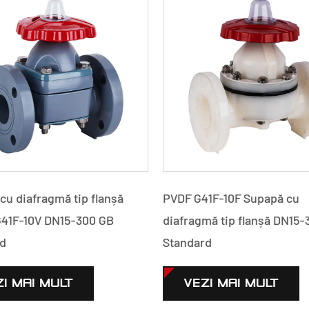
cu diafragmă tip flanșă
PVDF G41F-10F Supapă cu
41F-10V DN15-300 GB
diafragmă tip flanșă DN15-
d
Standard
I MAI MULT
VEZI MAI MULT