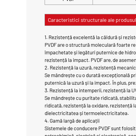
Caracteristici structurale ale produsu
1. Rezistență excelentă la căldură și rezist
PVDF are o structură moleculară foarte reg
împachetate și legături puternice de hidro
rezistență la impact. PVDF are, de asemene
2. Rezistență la uzură, rezistență mecanică
Se mândrește cu o durată excepțională prin
puternică la uzură și la impact. În plus, pr
3. Rezistență la intemperii, rezistență la U
Se mândrește cu puritate ridicată, stabilit
ridicată, rezistență la oxidare, rezistență 
dielectricitatea și termoelectricitatea.
4. Gamă largă de aplicații
Sistemele de conducere PVDF sunt folosite 
petrochimică, electrică și electronică, ac