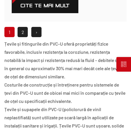
CITEŞTE MAI MULT
1
2
›
Țevile și fitingurile din PVC-U oferă proprietăți fizice
favorabile, inclusiv rezistența la coroziune, rezistența
notabilă la impact și rezistența redusă la fluid - debitele sunt
în general cu aproximativ 30% mai mari decât cele ale țevilor
de oțel de dimensiuni similare.
Costurile de construcție și întreținere pentru sistemele de
țevi din PVC-U sunt de obicei mai mici în comparație cu țevile
de oțel cu specificații echivalente.
Țevile și supapele din PVC-U (policlorură de vinil
neplastifiată) sunt utilizate pe scară largă în aplicații de
instalații sanitare și irigații. Țevile PVC-U sunt ușoare, solide