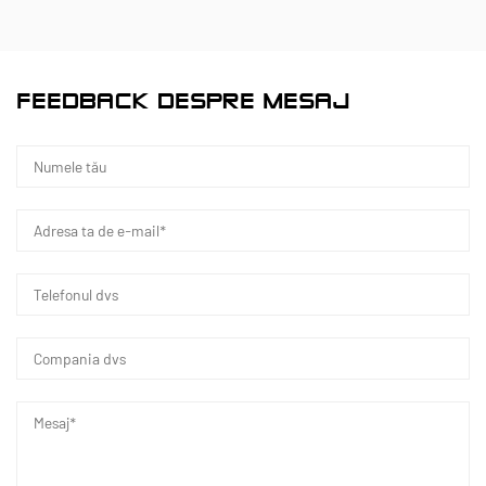
Ningbo • Baza de cercetare și dezvoltare și
producție Fenghua
Cu o investiție totală de 200 de milioane RMB,
FEEDBACK DESPRE MESAJ
Kaixin Ultra-Pure Pipe Technology (Ningbo) Co.,
Ltd. a înființat un nou laborator de materiale în
colaborare cu universități și institute de cercetare,
a construit o bază de producție modernă și a
instalat 8 linii de producție complet automatizate
pentru materiale plastice modificate și 8 pentru
materiale polimerice. Unitatea este dedicată
cercetării și dezvoltării, producției și aplicării
noilor materiale plastice modificate și polimeri.
Kaixin se angajează, de asemenea, să atragă talente
de top în diverse discipline, stimulând continuu