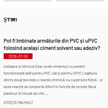
țevile și fitingurile se extind până la DN800,
abordând lacunele pieței și menținând avantajul
nostru competitiv în industrie.
ȘTIRI
Ghidat de principiul „Tehnologie, ținând pasul cu
vremurile”, Kaixin alocă anual aproape 10 milioane
Pot fi îmbinate armăturile din PVC și uPVC
RMB pentru cercetare și dezvoltare. Asigurăm
folosind același ciment solvent sau adeziv?
calitate superioară a produselor prin producție
2026-07-29
automatizată standardizată și aprovizionare strictă
cu materii prime importate. Aliniați cu strategia
Instalare și tehnică Doar unele cimenturi cu solvent
noastră de dezvoltare internațională, monitorizăm
funcționează atât pentru PVC, cât și pentru UPVC Legătura
dintre două țevi este o reacție chimică, nu o potrivire fizică - și
în permanență tendințele pieței globale și
acea reacție se comportă diferit în funcție de ce este făcut
valorificăm canalele digitale pentru a aduce
plasticul. 8 minute de citit ...
clienților din întreaga lume produse de înaltă
CITEŞTE MAI MULT
calitate „Made in China”.