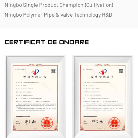
Ningbo Single Product Champion (Cultivation),
Ningbo Polymer Pipe & Valve Technology R&D
Center, District-Level Enterprise-Star Green
Management, Ningbo Enterprise Management
CERTIFICAT DE ONOARE
Four-Level Nivelul de maturitate al capacității 2.
Suntem specializați în dezvoltarea, producerea și
furnizarea de produse nemetalice rezistente la
coroziune pentru aplicații chimice, inclusiv supape
din plastic, țevi, fitinguri pentru țevi și pompe
rezistente la coroziune. Portofoliul nostru de
produse cuprinde materiale precum PVC-C, PVC-U,
PVDF, PPH și FRPP, cu o gamă cuprinzătoare de
tipuri și specificații. În special, supapele noastre
fluture pot atinge DN1000 în diametru, în timp ce