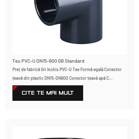
Teu PVC-U DN15-600 GB Standard
Preț de fabrică Gri închis PVC-U Tee Formă egală Conector
țeavă din plastic DN15-DN600 Conector țeavă apă C...
CITEŞTE MAI MULT