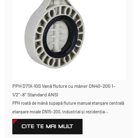
PPH D71X-10S Vană fluture cu mâner DN40-200 1-
1/2"-8" Standard ANSI
PPH roată de mână supapă fluture manual etanșare centrală
etanșare moale DN15–200, industrial și rezidenția...
CITEŞTE MAI MULT