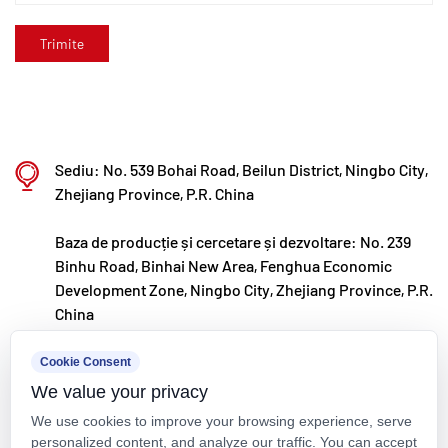
scopul de a deveni un lider recunoscut la nivel
global în cercetarea și dezvoltarea și fabricarea de
supape, țevi și fitinguri din polimeri.
Sediu: No. 539 Bohai Road, Beilun District, Ningbo City,
Zhejiang Province, P.R. China
Baza de producție și cercetare și dezvoltare: No. 239
Binhu Road, Binhai New Area, Fenghua Economic
Development Zone, Ningbo City, Zhejiang Province, P.R.
China
kxpv@kxpv.com
Cookie Consent
We value your privacy
+86-18067123177
We use cookies to improve your browsing experience, serve
personalized content, and analyze our traffic. You can accept