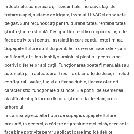
industriale, comerciale și rezidențiale, inclusiv stații de
tratare a apei, sisteme de irigare, instalații HVAC și conducte
de gaz. Sunt recunoscuți pentru durabilitatea, rentabilitatea
și întreținerea simplă. Designul lor relativ compact și ușor le
face potrivite și pentru instalații în care spațiul este limitat.
Supapele fluture sunt disponibile în diverse materiale - cum
ar fi fontă, oțel inoxidabil, aluminiu și plastic - pentru a se
potrivi diferitelor aplicații. Funcționarea poate fi manuală sau
automată prin actuatoare. Tipurile obișnuite de design includ
configurații wafer, lug și cu flanșe duble, fiecare oferind
caracteristici funcționale distincte. Ele pot fi, de asemenea,
clasificate după forma discului și metoda de etanșare a
arborelui.
În comparație cu alte tipuri de supape, supapele fluture
prezintă, în general, o cădere de presiune mai mică, ceea ce le
face bine potrivite pentru aplicații care implică debite