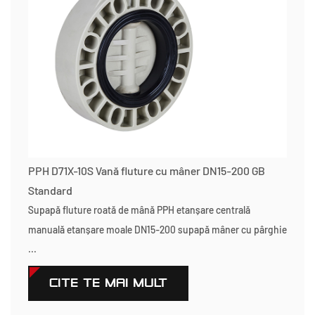
PPH D71X-10S Vană fluture cu mâner DN15-200 GB
Standard
Supapă fluture roată de mână PPH etanșare centrală
manuală etanșare moale DN15-200 supapă mâner cu pârghie
...
CITEŞTE MAI MULT