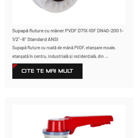
Supapă fluture cu mâner PVDF D71X-10F DN40-200 1-
1/2"-8" Standard ANSI
Supapă fluture cu roată de mână PVDF, etanșare moale,
etanșată în centru, industrială și rezidențială, din ...
CITEŞTE MAI MULT