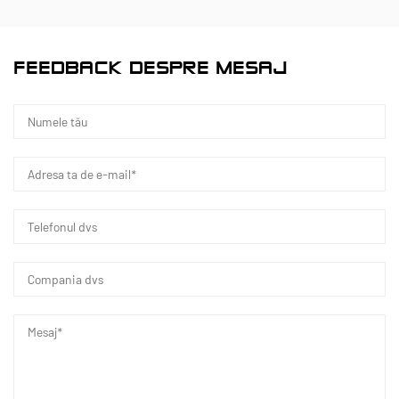
producție Fenghua
Cu o investiție totală de 200 de milioane RMB,
FEEDBACK DESPRE MESAJ
Kaixin Ultra-Pure Pipe Technology (Ningbo) Co.,
Ltd. a înființat un nou laborator de materiale în
colaborare cu universități și institute de cercetare,
a construit o bază de producție modernă și a
instalat 8 linii de producție complet automatizate
pentru materiale plastice modificate și 8 pentru
materiale polimerice. Unitatea este dedicată
cercetării și dezvoltării, producției și aplicării
noilor materiale plastice modificate și polimeri.
Kaixin se angajează, de asemenea, să atragă talente
de top în diverse discipline, stimulând continuu
inovarea produselor și dezvoltarea mărcii, cu