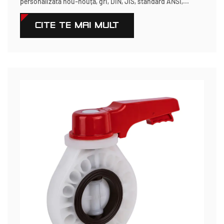
personalizată nou-nouță, gri, DIN, JIS, standard ANSI,...
CITEŞTE MAI MULT