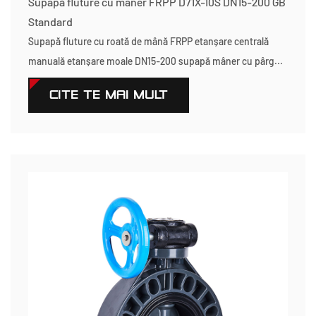
Supapă fluture cu mâner FRPP D71X-10S DN15-200 GB
Standard
Supapă fluture cu roată de mână FRPP etanșare centrală
manuală etanșare moale DN15-200 supapă mâner cu pârg...
CITEŞTE MAI MULT