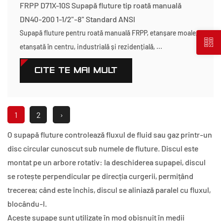
FRPP D71X-10S Supapă fluture tip roată manuală
DN40-200 1-1/2"-8" Standard ANSI
Supapă fluture pentru roată manuală FRPP, etanșare moale,
etanșată în centru, industrială și rezidențială, ...
CITEŞTE MAI MULT
1
2
›
O supapă fluture controlează fluxul de fluid sau gaz printr-un
disc circular cunoscut sub numele de fluture. Discul este
montat pe un arbore rotativ: la deschiderea supapei, discul
se rotește perpendicular pe direcția curgerii, permițând
trecerea; când este închis, discul se aliniază paralel cu fluxul,
blocându-l.
Aceste supape sunt utilizate în mod obișnuit în medii