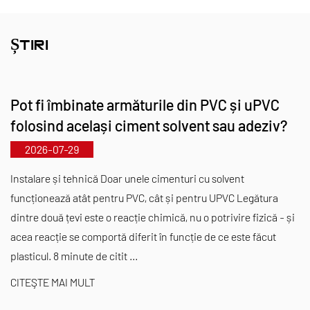
abordând lacunele pieței și menținând avantajul
nostru competitiv în industrie.
ȘTIRI
Ghidat de principiul „Tehnologie, ținând pasul cu
vremurile”, Kaixin alocă anual aproape 10 milioane
Pot fi îmbinate armăturile din PVC și uPVC
RMB pentru cercetare și dezvoltare. Asigurăm
folosind același ciment solvent sau adeziv?
calitate superioară a produselor prin producție
2026-07-29
automatizată standardizată și aprovizionare strictă
cu materii prime importate. Aliniați cu strategia
Instalare și tehnică Doar unele cimenturi cu solvent
noastră de dezvoltare internațională, monitorizăm
funcționează atât pentru PVC, cât și pentru UPVC Legătura
dintre două țevi este o reacție chimică, nu o potrivire fizică - și
în permanență tendințele pieței globale și
acea reacție se comportă diferit în funcție de ce este făcut
valorificăm canalele digitale pentru a aduce
plasticul. 8 minute de citit ...
clienților din întreaga lume produse de înaltă
CITEŞTE MAI MULT
calitate „Made in China”.
Ningbo • Baza de cercetare și dezvoltare și