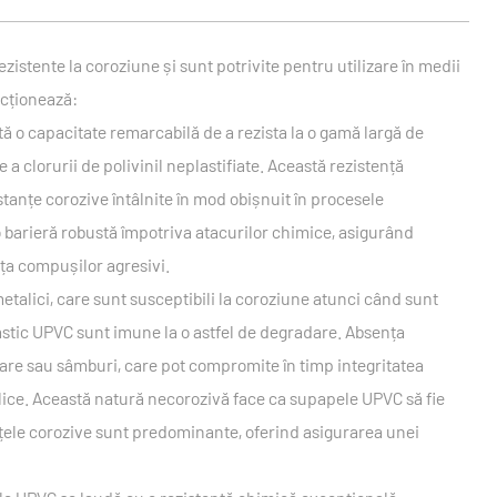
zistente la coroziune și sunt potrivite pentru utilizare în medii
ncționează:
ă o capacitate remarcabilă de a rezista la o gamă largă de
a clorurii de polivinil neplastifiate. Această rezistență
bstanțe corozive întâlnite în mod obișnuit în procesele
barieră robustă împotriva atacurilor chimice, asigurând
nța compușilor agresivi.
etalici, care sunt susceptibili la coroziune atunci când sunt
stic UPVC sunt imune la o astfel de degradare. Absența
are sau sâmburi, care pot compromite în timp integritatea
lice. Această natură necorozivă face ca supapele UPVC să fie
anțele corozive sunt predominante, oferind asigurarea unei