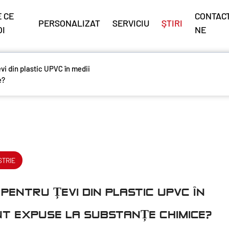
 CE
CONTACT
PERSONALIZAT
SERVICIU
ŞTIRI
OI
NE
i din plastic UPVC în medii
e?
STRIE
ENTRU ȚEVI DIN PLASTIC UPVC ÎN
NT EXPUSE LA SUBSTANȚE CHIMICE?