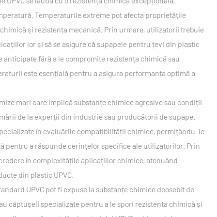
le UPVC se laudă cu o rezistență chimică excepțională,
temperatură. Temperaturile extreme pot afecta proprietățile
chimică și rezistența mecanică. Prin urmare, utilizatorii trebuie
cațiilor lor și să se asigure că supapele pentru țevi din plastic
e anticipate fără a le compromite rezistența chimică sau
eraturii este esențială pentru a asigura performanța optimă a
 mize mari care implică substanțe chimice agresive sau condiții
mării de la experții din industrie sau producătorii de supape.
pecializate în evaluările compatibilității chimice, permițându-le
 pentru a răspunde cerințelor specifice ale utilizatorilor. Prin
încredere în complexitățile aplicațiilor chimice, atenuând
ducte din plastic UPVC.
e standard UPVC pot fi expuse la substanțe chimice deosebit de
sau căptușeli specializate pentru a le spori rezistența chimică și