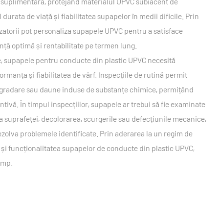
ră suplimentară, protejând materialul UPVC subiacent de
urata de viață și fiabilitatea supapelor în medii dificile. Prin
izatorii pot personaliza supapele UPVC pentru a satisface
anță optimă și rentabilitate pe termen lung.
une, supapele pentru conducte din plastic UPVC necesită
rmanța și fiabilitatea de vârf. Inspecțiile de rutină permit
 degradare sau daune induse de substanțe chimice, permițând
entivă. În timpul inspecțiilor, supapele ar trebui să fie examinate
 suprafeței, decolorarea, scurgerile sau defecțiunile mecanice,
rezolva problemele identificate. Prin aderarea la un regim de
tea și funcționalitatea supapelor de conducte din plastic UPVC,
imp.