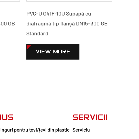
PVC-U G41F-10U Supapă cu
PVC-C J
300 GB
diafragmă tip flanșă DN15–300 GB
flanșă 
Standard
VI
VIEW MORE
DUS
SERVICII
tinguri pentru țevi/țevi din plastic
Serviciu