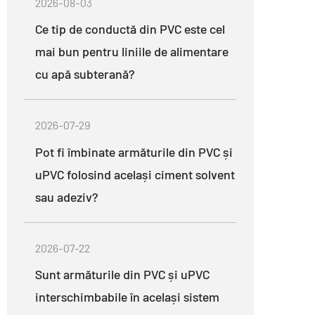
2026-08-03
Ce tip de conductă din PVC este cel
mai bun pentru liniile de alimentare
cu apă subterană?
2026-07-29
Pot fi îmbinate armăturile din PVC și
uPVC folosind același ciment solvent
sau adeziv?
2026-07-22
Sunt armăturile din PVC și uPVC
interschimbabile în același sistem