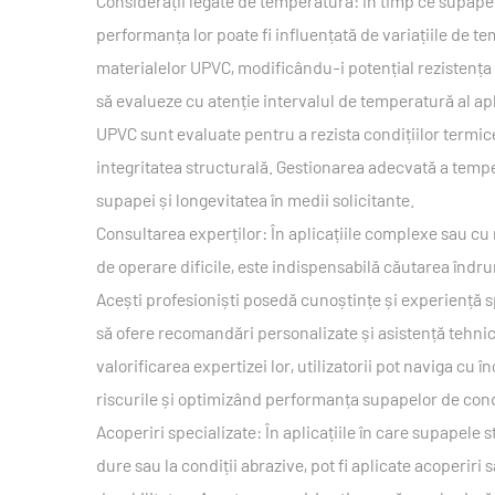
Considerații legate de temperatură: În timp ce supape
performanța lor poate fi influențată de variațiile de 
materialelor UPVC, modificându-i potențial rezistența 
să evalueze cu atenție intervalul de temperatură al apli
UPVC sunt evaluate pentru a rezista condițiilor termic
integritatea structurală. Gestionarea adecvată a temp
supapei și longevitatea în medii solicitante.
Consultarea experților: În aplicațiile complexe sau cu
de operare dificile, este indispensabilă căutarea îndru
Acești profesioniști posedă cunoștințe și experiență s
să ofere recomandări personalizate și asistență tehnică
valorificarea expertizei lor, utilizatorii pot naviga cu 
riscurile și optimizând performanța supapelor de con
Acoperiri specializate: În aplicațiile în care supapel
dure sau la condiții abrazive, pot fi aplicate acoperiri 