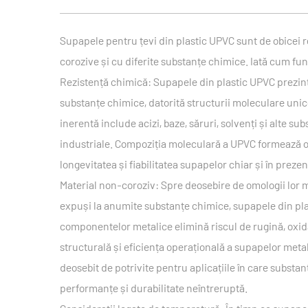
Supapele pentru țevi din plastic UPVC sunt de obicei re
corozive și cu diferite substanțe chimice. Iată cum fu
Rezistență chimică: Supapele din plastic UPVC prezint
substanțe chimice, datorită structurii moleculare unice 
inerentă include acizi, baze, săruri, solvenți și alte su
industriale. Compoziția moleculară a UPVC formează o 
longevitatea și fiabilitatea supapelor chiar și în preze
Material non-coroziv: Spre deosebire de omologii lor m
expuși la anumite substanțe chimice, supapele din pla
componentelor metalice elimină riscul de rugină, oxid
structurală și eficiența operațională a supapelor meta
deosebit de potrivite pentru aplicațiile în care subst
performanțe și durabilitate neîntreruptă.