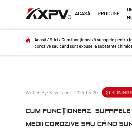
DE
ACASĂ
PRODUSE
N
Acasă
/
Știri
/
Cum funcționează supapele pentru țev
corozive sau când sunt expuse la substanțe chimic
Written By: Newsroom 2024-05-20
ȘTIRI DIN INDU
CUM FUNCȚIONEAZĂ SUPAPELE P
MEDII COROZIVE SAU CÂND SU