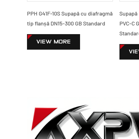
anșă
PPH G41F-10S Supapă cu diafragmă
Supapă 
GB
tip flanșă DN15-300 GB Standard
PVC-C G
Standar
VIEW MORE
VI