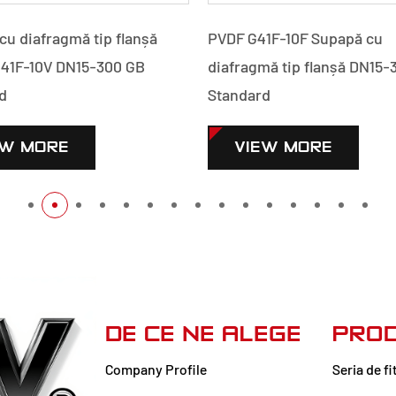
cu diafragmă tip flanșă
PVDF G41F-10F Supapă cu
41F-10V DN15-300 GB
diafragmă tip flanșă DN15-
d
Standard
EW MORE
VIEW MORE
DE CE NE ALEGE
PRO
Company Profile
Seria de fi