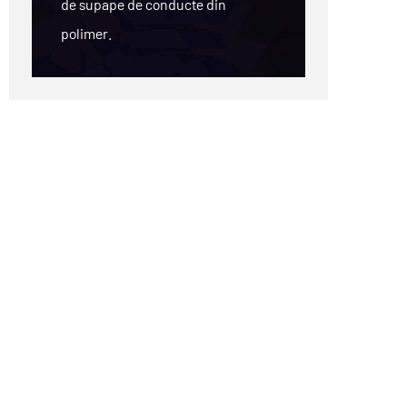
de supape de conducte din
polimer.