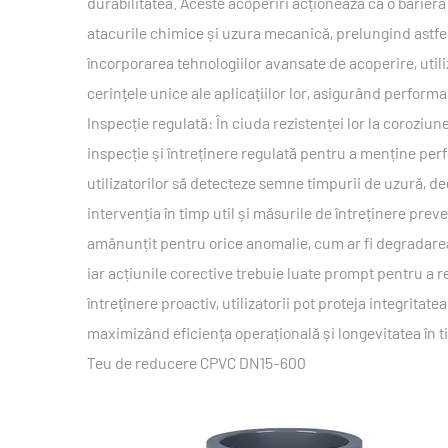
durabilitatea. Aceste acoperiri acționează ca o barie
atacurile chimice și uzura mecanică, prelungind astfel d
încorporarea tehnologiilor avansate de acoperire, util
cerințele unice ale aplicațiilor lor, asigurând perform
Inspecție regulată: În ciuda rezistenței lor la corozi
inspecție și întreținere regulată pentru a menține perfo
utilizatorilor să detecteze semne timpurii de uzură,
intervenția în timp util și măsurile de întreținere prev
amănunțit pentru orice anomalie, cum ar fi degradarea
iar acțiunile corective trebuie luate prompt pentru a 
întreținere proactiv, utilizatorii pot proteja integrita
maximizând eficiența operațională și longevitatea în t
Teu de reducere CPVC DN15-600