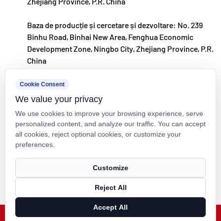
Zhejiang Province, P.R. China
Baza de producție și cercetare și dezvoltare: No. 239
Binhu Road, Binhai New Area, Fenghua Economic
Development Zone, Ningbo City, Zhejiang Province, P.R.
China
kxpv@kxpv.com
Cookie Consent
We value your privacy
+86-18067123177
We use cookies to improve your browsing experience, serve
personalized content, and analyze our traffic. You can accept
all cookies, reject optional cookies, or customize your
preferences.
Drepturi de autor © Kaixin Pipeline Technologies Co., Ltd. Toate
Customize
drepturile rezervate.
Reject All
Technical Support ：
Smart Cloud
Accept All