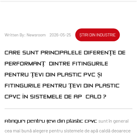
Written By: Newsroom 2026-05-25
ȘTIRI DIN INDUSTRIE
CARE SUNT PRINCIPALELE DIFERENȚE DE
PERFORMANȚĂ DINTRE FITINGURILE
PENTRU ȚEVI DIN PLASTIC PVC ȘI
FITINGURILE PENTRU ȚEVI DIN PLASTIC
CPVC ÎN SISTEMELE DE APĂ CALDĂ?
sunt în general
Fitinguri pentru țevi din plastic CPVC
cea mai bună alegere pentru sistemele de apă caldă deoarece