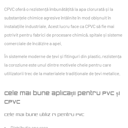
CPVC oferă o rezistență îmbunătățită la apa clorurată și la
substanțele chimice agresive întâlnite în mod obișnuit în
instalațiile industriale. Acest lucru face ca CPVC să fie mai
potrivit pentru fabrici de procesare chimică, spitale și sisteme
comerciale de încălzire a apei.
În sistemele moderne de țevi și fitinguri din plastic, rezistența
la coroziune este unul dintre motivele cheie pentru care
utilizatorii trec de la materialele tradiționale de țevi metalice.
Cele mai bune aplicații pentru PVC și
CPVC
Cele mai bune utilizări pentru PVC
Distributie apa rece