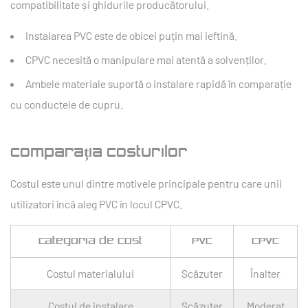
compatibilitate și ghidurile producătorului.
Instalarea PVC este de obicei puțin mai ieftină.
CPVC necesită o manipulare mai atentă a solvenților.
Ambele materiale suportă o instalare rapidă în comparație
cu conductele de cupru.
Comparația costurilor
Costul este unul dintre motivele principale pentru care unii
utilizatori încă aleg PVC în locul CPVC.
Categoria de cost
PVC
CPVC
Costul materialului
Scăzuter
Înalter
Costul de instalare
Scăzuter
Moderat