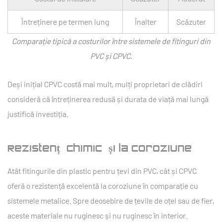
Întreținere pe termen lung
Înalter
Scăzuter
Comparație tipică a costurilor între sistemele de fitinguri din
PVC și CPVC.
Deși inițial CPVC costă mai mult, mulți proprietari de clădiri
consideră că întreținerea redusă și durata de viață mai lungă
justifică investiția.
Rezistență chimică și la coroziune
Atât fitingurile din plastic pentru țevi din PVC, cât și CPVC
oferă o rezistență excelentă la coroziune în comparație cu
sistemele metalice. Spre deosebire de țevile de oțel sau de fier,
aceste materiale nu ruginesc și nu ruginesc în interior.