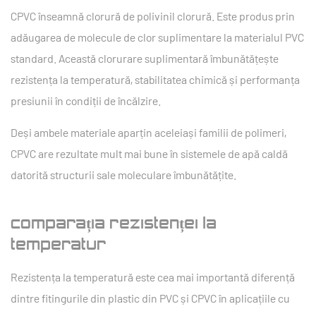
CPVC înseamnă clorură de polivinil clorură. Este produs prin
adăugarea de molecule de clor suplimentare la materialul PVC
standard. Această clorurare suplimentară îmbunătățește
rezistența la temperatură, stabilitatea chimică și performanța
presiunii în condiții de încălzire.
Deși ambele materiale aparțin aceleiași familii de polimeri,
CPVC are rezultate mult mai bune în sistemele de apă caldă
datorită structurii sale moleculare îmbunătățite.
Comparația rezistenței la
temperatură
Rezistența la temperatură este cea mai importantă diferență
dintre fitingurile din plastic din PVC și CPVC în aplicațiile cu