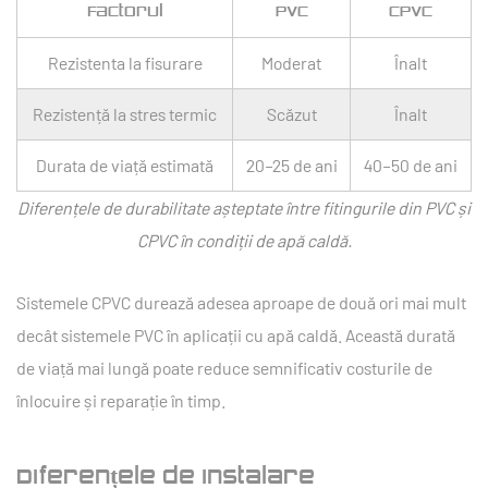
Factorul
PVC
CPVC
Rezistenta la fisurare
Moderat
Înalt
Rezistență la stres termic
Scăzut
Înalt
Durata de viață estimată
20–25 de ani
40–50 de ani
Diferențele de durabilitate așteptate între fitingurile din PVC și
CPVC în condiții de apă caldă.
Sistemele CPVC durează adesea aproape de două ori mai mult
decât sistemele PVC în aplicații cu apă caldă.
Această durată
de viață mai lungă poate reduce semnificativ costurile de
înlocuire și reparație în timp.
Diferențele de instalare