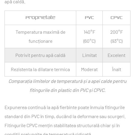
apă caldă.
Proprietate
PVC
CPVC
Temperatura maximă de
140°F
200°F
funcționare
(60°C)
(93°C)
Potrivit pentru apă caldă
Limitat
Excelent
Rezistenta la dilatare termica
Moderat
Înalt
Comparația limitelor de temperatură și a apei calde pentru
fitingurile din plastic din PVC și CPVC.
Expunerea continuă la apă fierbinte poate înmuia fitingurile
standard din PVC în timp, ducând la deformare sau scurgeri.
Fitingurile CPVC mențin stabilitatea structurală chiar și în
condiții prelungite de temperatură ridicată.