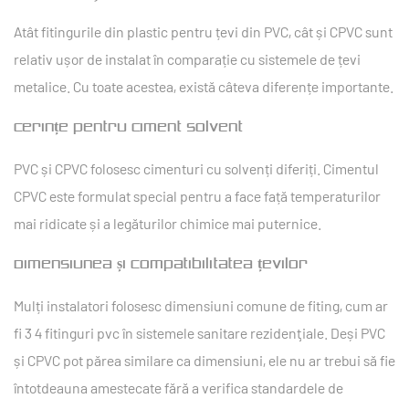
Atât fitingurile din plastic pentru țevi din PVC, cât și CPVC sunt
relativ ușor de instalat în comparație cu sistemele de țevi
metalice. Cu toate acestea, există câteva diferențe importante.
Cerințe pentru Ciment Solvent
PVC și CPVC folosesc cimenturi cu solvenți diferiți. Cimentul
CPVC este formulat special pentru a face față temperaturilor
mai ridicate și a legăturilor chimice mai puternice.
Dimensiunea și compatibilitatea țevilor
Mulți instalatori folosesc dimensiuni comune de fiting, cum ar
fi
3 4 fitinguri pvc
în sistemele sanitare rezidenţiale. Deși PVC
și CPVC pot părea similare ca dimensiuni, ele nu ar trebui să fie
întotdeauna amestecate fără a verifica standardele de