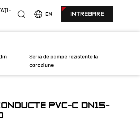
AŢI-
INTREBARE
EN
din
Seria de pompe rezistente la
coroziune
ONDUCTE PVC-C DN15-
D