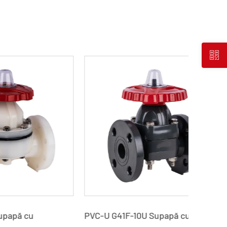
PVC-U G41F-10U Supapă cu
PVC-C J