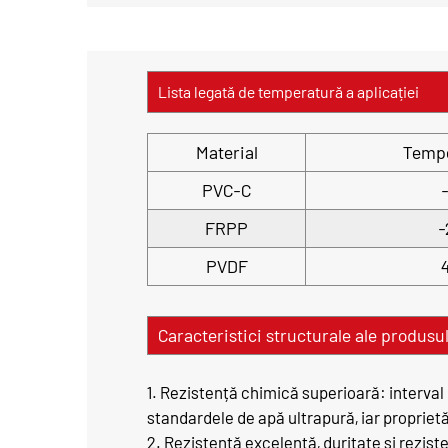
Lista legată de temperatură a aplicației
Material
Temp
PVC-C
FRPP
-
PVDF
Caracteristici structurale ale produsu
1. Rezistență chimică superioară: interval
standardele de apă ultrapură, iar propriet
2. Rezistență excelentă, duritate și rezist