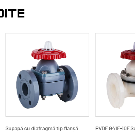
DITE
cu diafragmă tip flanșă
PVDF G41F-10F Supapă cu