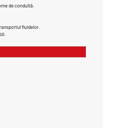
steme de conduită.
ansportul fluidelor.
il.