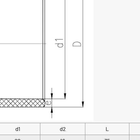
d1
d2
L