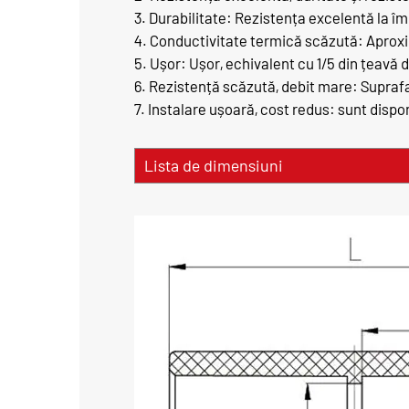
3. Durabilitate: Rezistența excelentă la î
4. Conductivitate termică scăzută: Aproxim
5. Ușor: Ușor, echivalent cu 1/5 din țeavă d
6. Rezistență scăzută, debit mare: Suprafaț
7. Instalare ușoară, cost redus: sunt disponi
Lista de dimensiuni