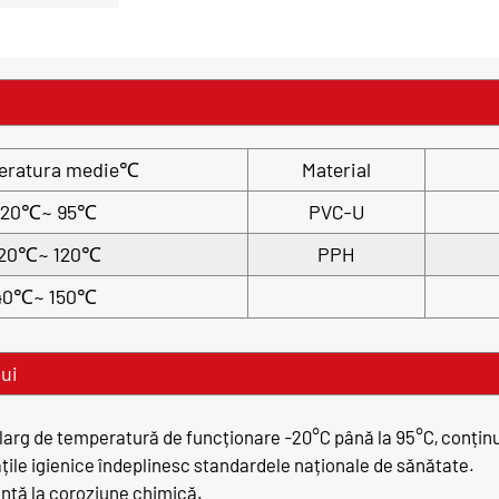
eratura medie℃
Material
-20℃~ 95℃
PVC-U
20℃~ 120℃
PPH
40℃~ 150℃
lui
 larg de temperatură de funcționare -20°C până la 95°C, conținut
ățile igienice îndeplinesc standardele naționale de sănătate.
ență la coroziune chimică.