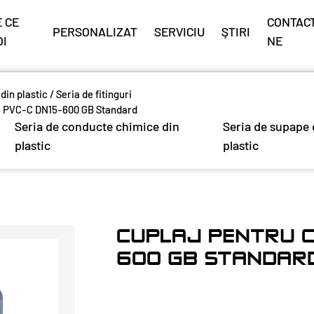
 CE
CONTACT
PERSONALIZAT
SERVICIU
ŞTIRI
OI
NE
 din plastic
/
Seria de fitinguri
e PVC-C DN15-600 GB Standard
Seria de conducte chimice din
Seria de supape 
plastic
plastic
CUPLAJ PENTRU C
600 GB STANDAR