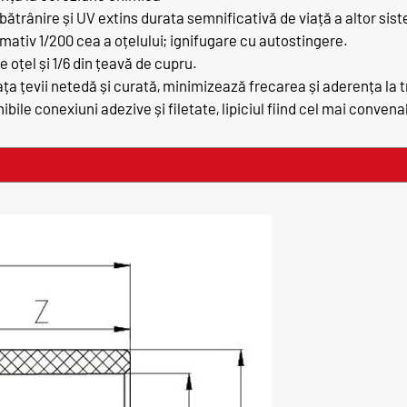
mbătrânire și UV extins durata semnificativă de viață a altor si
ativ 1/200 cea a oțelului; ignifugare cu autostingere.
e oțel și 1/6 din țeavă de cupru.
a țevii netedă și curată, minimizează frecarea și aderența la tr
bile conexiuni adezive și filetate, lipiciul fiind cel mai convenab