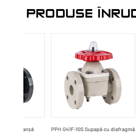
PRODUSE ÎNRU
anșă
PPH G41F-10S Supapă cu diafragmă
Supapă 